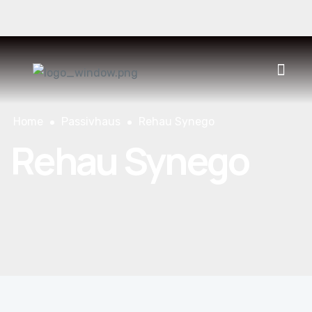
930 400 552
CONTACT
ES
CAT
ENG
Home
Passivhaus
Rehau Synego
Rehau Synego