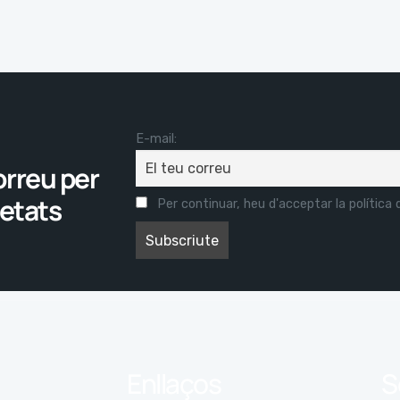
E-mail:
orreu per
vetats
Per continuar, heu d'acceptar la política d
Enllaços
S